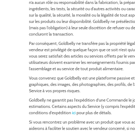
n’a aucun rôle ou responsabilité dans la fabrication, la prépa
ingrédients, les tests, la sécurité ou d’autres activités ou ca
sur la qualité, la sécurité, la moralité ou la légalité de tou
sur les produits ou leur disponibilité. Goldbelly ne présélect
(mais pas l’obligation) à leur seule discrétion de refuser ou 
concluront la transaction.
Par conséquent, Goldbelly ne transfère pas la propriété légal
vendeur est privilégié de quelque façon que ce soit n’est qu
vous serez satisfait des articles ou services offerts par le v
utilisateurs doivent examiner les renseignements fournis par 
l’assemblage et au service de tout produit alimentaire.
Vous convenez que Goldbelly est une plateforme passive et, 
graphiques, des images, des photographies, des profils, de l’au
Service à vos propres risques.
Goldbelly ne garantit pas l’expédition d’une Commande le jou
estimations. Certains aspects du Service (y compris l’expéd
conditions d’expédition
ici
pour plus de détails.
Si vous rencontrez un problème avec un produit que vous ac
aiderons à faciliter le soutien avec le vendeur concerné, si no