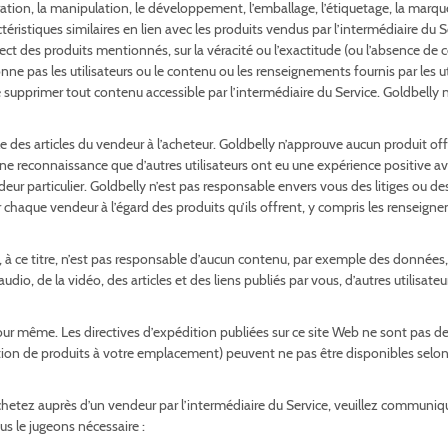
ration, la manipulation, le développement, l’emballage, l’étiquetage, la marque,
ractéristiques similaires en lien avec les produits vendus par l’intermédiaire d
t aspect des produits mentionnés, sur la véracité ou l’exactitude (ou l’absence
ionne pas les utilisateurs ou le contenu ou les renseignements fournis par les u
de supprimer tout contenu accessible par l’intermédiaire du Service. Goldbelly
e des articles du vendeur à l’acheteur. Goldbelly n’approuve aucun produit of
’une reconnaissance que d’autres utilisateurs ont eu une expérience positive a
endeur particulier. Goldbelly n’est pas responsable envers vous des litiges ou 
chaque vendeur à l’égard des produits qu’ils offrent, y compris les renseignem
à ce titre, n’est pas responsable d’aucun contenu, par exemple des données, 
dio, de la vidéo, des articles et des liens publiés par vous, d’autres utilisateu
r même. Les directives d’expédition publiées sur ce site Web ne sont pas des g
ition de produits à votre emplacement) peuvent ne pas être disponibles selon
hetez auprès d’un vendeur par l’intermédiaire du Service, veuillez commun
us le jugeons nécessaire :