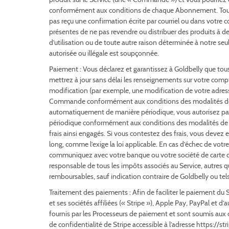
conformément aux conditions de chaque Abonnement. Toute
pas reçu une confirmation écrite par courriel ou dans votre
présentes de ne pas revendre ou distribuer des produits à 
d’utilisation ou de toute autre raison déterminée à notre s
autorisée ou illégale est soupçonnée.
Paiement : Vous déclarez et garantissez à Goldbelly que tou
mettrez à jour sans délai les renseignements sur votre comp
modification (par exemple, une modification de votre adresse
Commande conformément aux conditions des modalités de p
automatiquement de manière périodique, vous autorisez par l
périodique conformément aux conditions des modalités de pa
frais ainsi engagés. Si vous contestez des frais, vous devez 
long, comme l’exige la loi applicable. En cas d’échec de v
communiquez avec votre banque ou votre société de carte de 
responsable de tous les impôts associés au Service, autres q
remboursables, sauf indication contraire de Goldbelly ou tel
Traitement des paiements : Afin de faciliter le paiement du 
et ses sociétés affiliées (« Stripe »), Apple Pay, PayPal et 
fournis par les Processeurs de paiement et sont soumis aux c
de confidentialité de Stripe accessible à l’adresse https://s