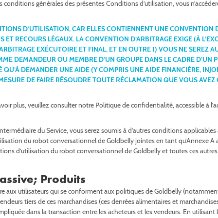
les conditions générales des présentes Conditions d’utilisation, vous n’accédere
Sweet Breads
Sugar Cookies
Wings
ITIONS D’UTILISATION, CAR ELLES CONTIENNENT UNE CONVENTION 
ET RECOURS LÉGAUX. LA CONVENTION D’ARBITRAGE EXIGE (À L’EX
RBITRAGE EXÉCUTOIRE ET FINAL, ET EN OUTRE 1) VOUS NE SEREZ 
OMME DEMANDEUR OU MEMBRE D’UN GROUPE DANS LE CADRE D’UN P
É QU’À DEMANDER UNE AIDE (Y COMPRIS UNE AIDE FINANCIÈRE, INJ
EN MESURE DE FAIRE RÉSOUDRE TOUTE RÉCLAMATION QUE VOUS AVE
savoir plus, veuillez consulter notre Politique de confidentialité, accessible à
l’intermédiaire du Service, vous serez soumis à d’autres conditions applicables
tilisation du robot conversationnel de Goldbelly jointes en tant qu’Annexe A 
tions d’utilisation du robot conversationnel de Goldbelly et toutes ces autre
assive; Produits
aux utilisateurs qui se conforment aux politiques de Goldbelly (notamment l
deurs tiers de ces marchandises (ces denrées alimentaires et marchandises, l
impliquée dans la transaction entre les acheteurs et les vendeurs. En utilisan