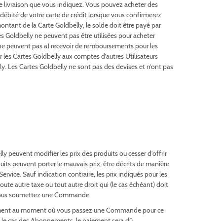
e de livraison que vous indiquez. Vous pouvez acheter des
débité de votre carte de crédit lorsque vous confirmerez
ntant de la Carte Goldbelly, le solde doit être payé par
 Goldbelly ne peuvent pas être utilisées pour acheter
lly ne peuvent pas a) recevoir de remboursements pour les
r les Cartes Goldbelly aux comptes d’autres Utilisateurs
lly. Les Cartes Goldbelly ne sont pas des devises et n’ont pas
ly peuvent modifier les prix des produits ou cesser d’offrir
uits peuvent porter le mauvais prix, être décrits de manière
ervice. Sauf indication contraire, les prix indiqués pour les
oute autre taxe ou tout autre droit qui (le cas échéant) doit
que vous soumettez une Commande.
paiement au moment où vous passez une Commande pour ce
s le cas des Abonnements, le paiement sera dû