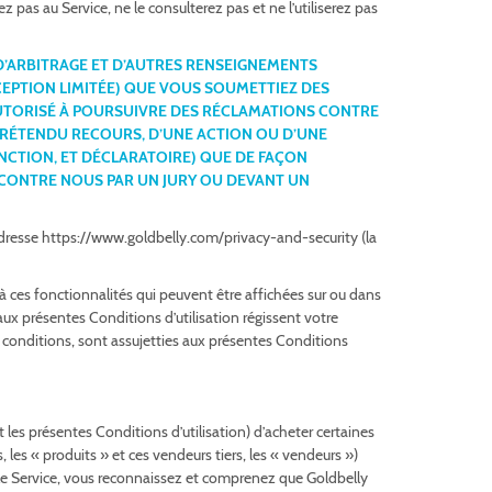
z pas au Service, ne le consulterez pas et ne l’utiliserez pas
D’ARBITRAGE ET D’AUTRES RENSEIGNEMENTS
CEPTION LIMITÉE) QUE VOUS SOUMETTIEZ DES
AUTORISÉ À POURSUIVRE DES RÉCLAMATIONS CONTRE
RÉTENDU RECOURS, D’UNE ACTION OU D’UNE
ONCTION, ET DÉCLARATOIRE) QUE DE FAÇON
Z CONTRE NOUS PAR UN JURY OU DEVANT UN
 l’adresse https://www.goldbelly.com/privacy-and-security (la
 à ces fonctionnalités qui peuvent être affichées sur ou dans
aux présentes Conditions d’utilisation régissent votre
s conditions, sont assujetties aux présentes Conditions
es présentes Conditions d’utilisation) d’acheter certaines
es « produits » et ces vendeurs tiers, les « vendeurs »)
t le Service, vous reconnaissez et comprenez que Goldbelly