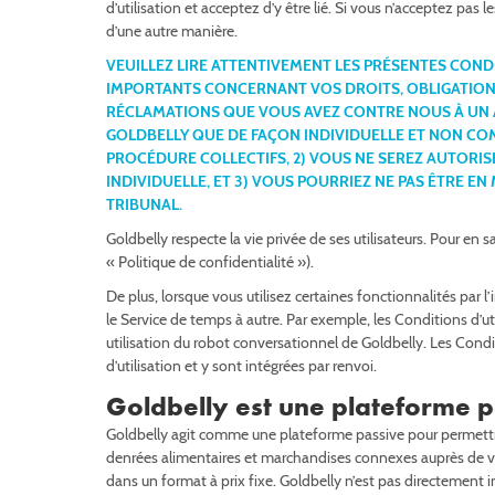
d’utilisation et acceptez d’y être lié. Si vous n’acceptez pas 
Pies
Red Velvet Cakes
Stuffed Cookies
Sushi
Tamales
d’une autre manière.
Single-Serve Desserts
VEUILLEZ LIRE ATTENTIVEMENT LES PRÉSENTES COND
IMPORTANTS CONCERNANT VOS DROITS, OBLIGATIONS 
RÉCLAMATIONS QUE VOUS AVEZ CONTRE NOUS À UN A
GOLDBELLY QUE DE FAÇON INDIVIDUELLE ET NON C
PROCÉDURE COLLECTIFS, 2) VOUS NE SEREZ AUTORIS
INDIVIDUELLE, ET 3) VOUS POURRIEZ NE PAS ÊTRE 
TRIBUNAL.
Goldbelly respecte la vie privée de ses utilisateurs. Pour en 
« Politique de confidentialité »).
De plus, lorsque vous utilisez certaines fonctionnalités par 
le Service de temps à autre. Par exemple, les Conditions d’u
utilisation du robot conversationnel de Goldbelly. Les Condi
d’utilisation et y sont intégrées par renvoi.
Goldbelly est une plateforme p
Goldbelly agit comme une plateforme passive pour permettre 
denrées alimentaires et marchandises connexes auprès de ven
dans un format à prix fixe. Goldbelly n’est pas directement 