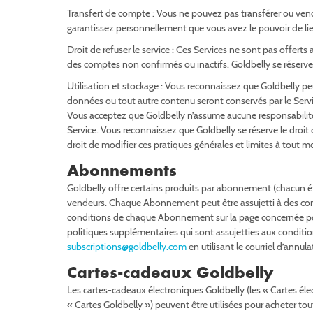
Transfert de compte : Vous ne pouvez pas transférer ou vendr
garantissez personnellement que vous avez le pouvoir de lier
Droit de refuser le service : Ces Services ne sont pas offert
des comptes non confirmés ou inactifs. Goldbelly se réserve 
Utilisation et stockage : Vous reconnaissez que Goldbelly pe
données ou tout autre contenu seront conservés par le Servic
Vous acceptez que Goldbelly n’assume aucune responsabilité
Service. Vous reconnaissez que Goldbelly se réserve le droi
droit de modifier ces pratiques générales et limites à tout m
Abonnements
Goldbelly offre certains produits par abonnement (chacun
vendeurs. Chaque Abonnement peut être assujetti à des cond
conditions de chaque Abonnement sur la page concernée pou
politiques supplémentaires qui sont assujetties aux condit
subscriptions@goldbelly.com
en utilisant le courriel d’annul
Cartes-cadeaux Goldbelly
Les cartes-cadeaux électroniques Goldbelly (les « Cartes élec
« Cartes Goldbelly ») peuvent être utilisées pour acheter tou