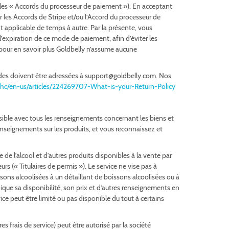
t, les « Accords du processeur de paiement »). En acceptant
ar les Accords de Stripe et/ou l’Accord du processeur de
t applicable de temps à autre. Par la présente, vous
’expiration de ce mode de paiement, afin d’éviter les
 pour en savoir plus Goldbelly n’assume aucune
es doivent être adressées à support@goldbelly.com. Nos
m/hc/en-us/articles/224269707-What-is-your-Return-Policy
ssible avec tous les renseignements concernant les biens et
 renseignements sur les produits, et vous reconnaissez et
e l’alcool et d’autres produits disponibles à la vente par
rs (« Titulaires de permis »). Le service ne vise pas à
issons alcoolisées à un détaillant de boissons alcoolisées ou à
dique sa disponibilité, son prix et d’autres renseignements en
e peut être limité ou pas disponible du tout à certains
 frais de service) peut être autorisé par la société