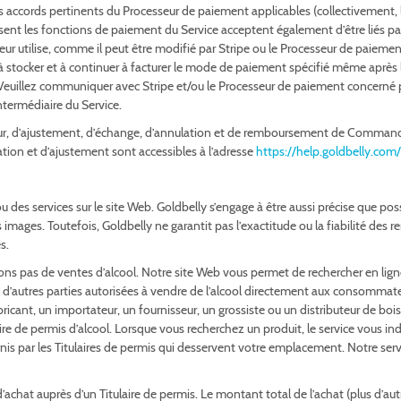
utres accords pertinents du Processeur de paiement applicables (collectivemen
tilisent les fonctions de paiement du Service acceptent également d’être liés p
eur utilise, comme il peut être modifié par Stripe ou le Processeur de paiemen
à stocker et à continuer à facturer le mode de paiement spécifié même après l
. Veuillez communiquer avec Stripe et/ou le Processeur de paiement concerné
ntermédiaire du Service.
r, d’ajustement, d’échange, d’annulation et de remboursement de Command
tion et d’ajustement sont accessibles à l’adresse
https://help.goldbelly.co
u des services sur le site Web. Goldbelly s’engage à être aussi précise que po
les images. Toutefois, Goldbelly ne garantit pas l’exactitude ou la fiabilité des
s.
ns pas de ventes d’alcool. Notre site Web vous permet de rechercher en ligne d
t d’autres parties autorisées à vendre de l’alcool directement aux consommateu
abricant, un importateur, un fournisseur, un grossiste ou un distributeur de bo
aire de permis d’alcool. Lorsque vous recherchez un produit, le service vous in
 par les Titulaires de permis qui desservent votre emplacement. Notre servic
hat auprès d’un Titulaire de permis. Le montant total de l’achat (plus d’autres