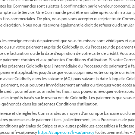
s les Commandes sont sujettes à confirmation par le vendeur concerné; l
 compte sur le Service. Une Commande peut être annulée après confirmation p
des fins commerciales. De plus, nous pouvons accepter ou rejeter toute Com
eule discrétion. Nous nous réservons également le droit de refuser ou d’annu
s les renseignements de paiement que vous fournissez sont véridiques et que 
te ou sur votre paiement auprès de Goldbelly ou du Processeur de paiement (te
 de facturation ou de la date d’expiration de votre carte de crédit). Vous acc
aiement choisies et aux présentes Conditions d’utilisation. Si votre C
es présentes Goldbelly (par l’intermédiaire du Processeur de paiement) à fa
iement applicables jusqu’à ce que vous supprimiez votre compte ou résilie
en aviser Goldbelly dans les soixante (60) jours suivant la date à laquelle Go
otre paiement, nous pouvons immédiatement annuler ou révoquer votre accès a
crédit pour refuser ou annuler les frais, nous pouvons révoquer votre accès
ue les impôts basés sur le revenu net de Goldbelly. Les paiements que vous e
s qu’énoncés dans les présentes Conditions d’utilisation.
Service et de régler les Commandes au moyen d’un compte bancaire ou d’une car
d’autres processeurs de paiement tiers (collectivement, les « Processeurs de 
onditions générales de Stripe et aux autres politiques accessibles à l’adresse
tripe.com/fr-ca/privacy
https://stripe.com/fr-ca/privacy
(collectivement, les « 