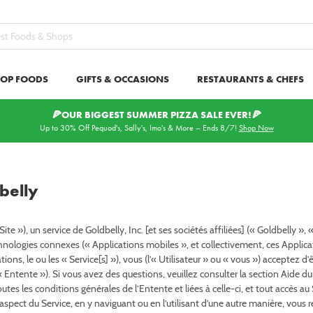
TOP FOODS
GIFTS & OCCASIONS
RESTAURANTS & CHEFS
🍕OUR BIGGEST SUMMER PIZZA SALE EVER!🍕
 Month™
Gifts
See Map
Meal Kits for 2
Cookies
Corporate Gifts
American Icons
Northeast
Pizza
Top Chef Meal Kits
Seafood
South
Gift Baskets & Boxes
Regional Royalty
BBQ
Midwest
Iconic Meal Kits
Meats
West
Local Leg
Merch Gi
Bag
D
Up to 30% Off Pequod's, Sally's, Imo's & More – Ends 8/7!
Shop Now
Apple Pies
Lunar New Year
Party Hosting
Brownies
Birthday Cakes
Black & White Cookies
Chicago Deep Dish Pizza
Caviar
BBQ Samplers
Bacon
Bagels
Biscuits
Iconic Sandwiches
Vegan
New Orleans Food & Gifts
Apple Crumb Pies
Mardi Gras
Care Packages
belly
Pecan Pies
Mother's Day
Get Well
Cheesecakes
Cheesecakes
Cookie Samplers
Detroit-Style Pizza
Crab Cakes
BBQ Sides
Chicken & Wings
Cheeses
Charcuterie
Cheesesteaks
Kosher
Boston Food & Gifts
Pumpkin Pies
Memorial Day
Housewarming
ite »), un service de Goldbelly, Inc. [et ses sociétés affiliées] (« Goldbelly »
Labor Day
Wedding
Cookies
Coconut Cake
Italian Cookies
New Haven Pizza
Fish
Smoked Brisket
Lamb & Veal
Knishes
Knishes
Italian Sandwiches
Keto
Miami Food & Gifts
Mid-Autumn Festival
nologies connexes (« Applications mobiles », et collectivement, ces Applicat
ations, le ou les « Service[s] »), vous (l’« Utilisateur » ou « vous ») acceptez 
ts
Christmas
Doughnuts
King Cakes
Oatmeal Cookies
Pizza in the Northeast
Lobster Rolls
Hot Dogs
Steaks
Smoked Fish
Mac & Cheese
Pastrami Sandwiches
Austin Food & Gifts
New Year's Eve
’« Entente »). Si vous avez des questions, veuillez consulter la section Aide d
 toutes les conditions générales de l’Entente et liées à celle-ci, et tout accès 
Pastries
Rainbow Cakes
Shortbreads
Seafood Chowders
Ribs
Soups
 aspect du Service, en y naviguant ou en l’utilisant d’une autre manière, vous