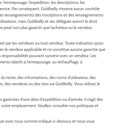
 l’entreposage, l’expédition, les descriptions, les
u Service. Par conséquent, Goldbelly n’exerce aucun contrôle
 de ces renseignements) des inscriptions et des renseignements
tilisateurs, mais Goldbelly et ses délégués auront le droit
 ne peut non plus garantir que l’acheteur ou le vendeur
fert par les vendeurs ou tout vendeur. Toute indication qu’un
vec le vendeur applicable et ne constitue aucune garantie que
des responsabilités pouvant survenir avec un vendeur. Les
ents relatifs à l’entreposage, au réchauffage, à
du texte, des informations, des noms d’utilisateur, des
rs, des vendeurs ou des tiers sur Goldbelly. Vous utilisez le
aranties d’une date d’expédition ou d’arrivée, il s’agit des
 votre emplacement. Veuillez consulter nos politiques et
iquer avec nous comme indiqué ci-dessous et nous vous