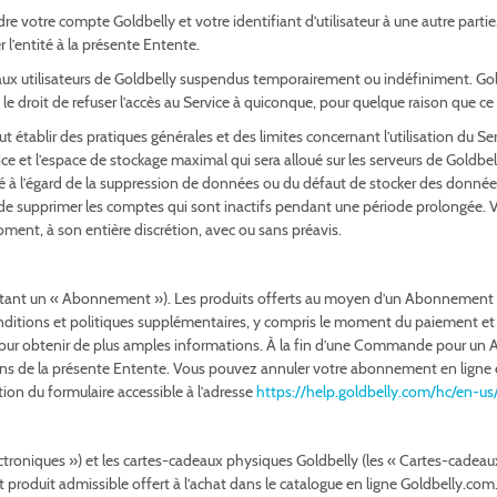
e votre compte Goldbelly et votre identifiant d’utilisateur à une autre partie
 l’entité à la présente Entente.
s aux utilisateurs de Goldbelly suspendus temporairement ou indéfiniment. Goldb
le droit de refuser l’accès au Service à quiconque, pour quelque raison que ce
ut établir des pratiques générales et des limites concernant l’utilisation du
e et l’espace de stockage maximal qui sera alloué sur les serveurs de Goldbell
 à l’égard de la suppression de données ou du défaut de stocker des données
t de supprimer les comptes qui sont inactifs pendant une période prolongée.
oment, à son entière discrétion, avec ou sans préavis.
 étant un « Abonnement »). Les produits offerts au moyen d’un Abonnement
itions et politiques supplémentaires, y compris le moment du paiement et le
r obtenir de plus amples informations. À la fin d’une Commande pour un Ab
ions de la présente Entente. Vous pouvez annuler votre abonnement en ligne 
ation du formulaire accessible à l’adresse
https://help.goldbelly.com/hc/en-
troniques ») et les cartes-cadeaux physiques Goldbelly (les « Cartes-cadeaux t
t produit admissible offert à l’achat dans le catalogue en ligne Goldbelly.com.