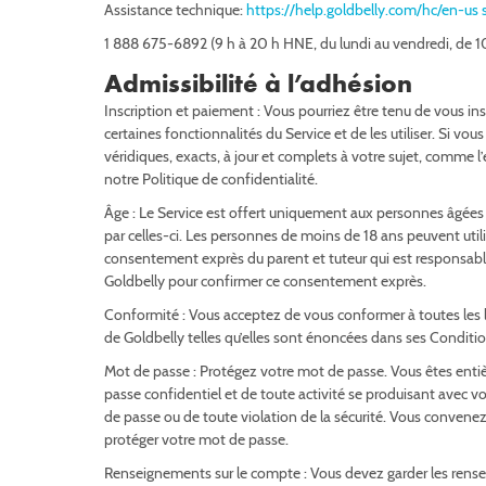
Assistance technique:
https://help.goldbelly.com/hc/en-us
1 888 675-6892 (9 h à 20 h HNE, du lundi au vendredi, de 1
Admissibilité à l’adhésion
Inscription et paiement : Vous pourriez être tenu de vous ins
certaines fonctionnalités du Service et de les utiliser. Si vo
véridiques, exacts, à jour et complets à votre sujet, comme l
notre Politique de confidentialité.
Âge : Le Service est offert uniquement aux personnes âgées d
par celles-ci. Les personnes de moins de 18 ans peuvent utili
consentement exprès du parent et tuteur qui est responsable
Goldbelly pour confirmer ce consentement exprès.
Conformité : Vous acceptez de vous conformer à toutes les lo
de Goldbelly telles qu’elles sont énoncées dans ses Conditions
Mot de passe : Protégez votre mot de passe. Vous êtes enti
passe confidentiel et de toute activité se produisant avec 
de passe ou de toute violation de la sécurité. Vous conven
protéger votre mot de passe.
Renseignements sur le compte : Vous devez garder les rensei