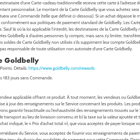
e destinataire d’une Carte-cadeau traditionnelle recevra cette carte à l’adress
ntant personnalisé. Le montant de la Carte Goldbelly que vous achetez sera 
ituera une Commande (telle que définie ci-dessous). Si un achat dépasse le mo
, conformément aux politiques de paiement standard de Goldbelly. Les Cartes
. Sauf là où la loi applicable l’interdit, les destinataires de la Carte Goldbe
tes Goldbelly à d’autres personnes (y compris, mais sans s’y limiter, transfére
les soldes de Carte Goldbelly non utilisés s’ils suppriment leur compte Goldbe
pas responsable de toute utilisation non autorisée d’une Carte Goldbelly.
 Goldbelly
Points. Détails:
https://www.goldbelly.com/rewards
rès 183 jours sans Commande.
u vendeur applicable offrant ce produit. À tout moment, les vendeurs ou Goldbel
ise à jour des renseignements sur le Service concernant les produits. Les prod
ons garantir l’exactitude ou l’exhaustivité des renseignements trouvés sur le S
transport au lieu de livraison convenu; et b) la taxe sur la valeur ajoutée et t
d’achat indiqué, le « Prix d’achat total »), que vous acceptez de payer lors
ntermédiaire du Service, vous acceptez de fournir vos renseignements de 
z être tenu de choisir des modalités de paiement pour cette Commande. Dan